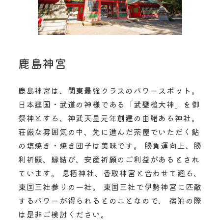
鹿島神宮
鹿島神宮は、関東最強クラスのパワースポット。
日本建国・武道の神様である「武甕槌大神」を御
祭神とする、神武天皇元年創建の由緒ある神社。
荘厳な雰囲気の中、先に進んだ茶屋でいただく鮎
の塩焼き・焼き団子は美味です。 勝負運向上、勝
利祈願、縁結び、安産祈願のご利益があるとされ
ています。 息栖神社、香取神宮と合わせて廻る、
東国三社参りの一社。 東国三社で伊勢神宮に匹敵
するパワーが得られるとのことなので、 宿泊の際
は是非ご検討ください。