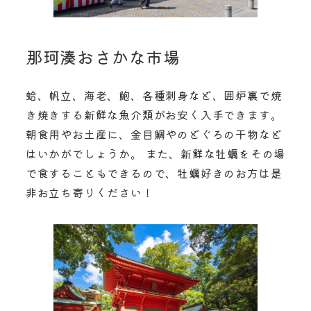
那珂湊おさかな市場
蛤、帆立、海老、鮑、各種刺身など、囲炉裏で焼
き焼きする新鮮な魚介類がお安く入手できます。
朝食用やお土産に、金目鯛やのどぐろの干物など
はいかがでしょうか。 また、新鮮な牡蠣をその場
で食することもできるので、牡蠣好きのお方は是
非お立ち寄りください！