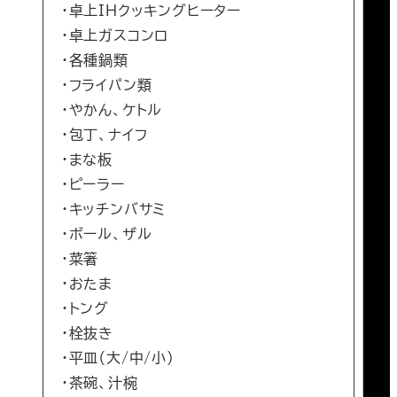
・卓上IHクッキングヒーター
・卓上ガスコンロ
・各種鍋類
・フライパン類
・やかん、ケトル
・包丁、ナイフ
・まな板
・ピーラー
・キッチンバサミ
・ボール、ザル
・菜箸
・おたま
・トング
・栓抜き
・平皿（大/中/小）
・茶碗、汁椀