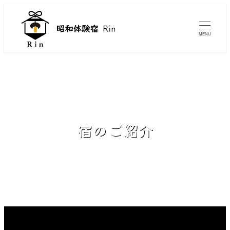
メ
イ
MENU
ン
コ
ン
テ
ン
ツ
宿のご紹介
へ
移
動